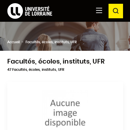
Formations Université de Lorraine
Aller au
Aller au
RECH
contenu
moteur
principal
de
recherche
Ferm
Rechercher
Accueil
Facultés, écoles, instituts, UFR
Facultés, écoles, instituts, UFR
47 Facultés, écoles, instituts, UFR