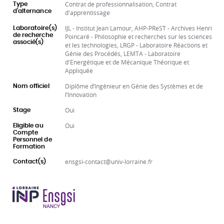
Contrat de professionnalisation, Contrat
Type
d'alternance
d'apprentissage
IJL - Institut Jean Lamour, AHP-PReST - Archives Henri
Laboratoire(s)
de recherche
Poincaré - Philosophie et recherches sur les sciences
associé(s)
et les technologies, LRGP - Laboratoire Réactions et
Génie des Procédés, LEMTA - Laboratoire
d'Energétique et de Mécanique Théorique et
Appliquée
Diplôme d’Ingénieur en Génie des Systèmes et de
Nom officiel
l’Innovation
Oui
Stage
Oui
Eligible au
Compte
Personnel de
Formation
ensgsi-contact@univ-lorraine.fr
Contact(s)