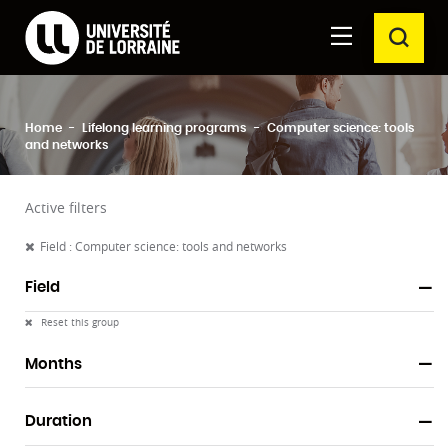
Formations Université de Lorraine
Aller au
Aller au
SEAR
contenu
moteur
principal
de
recherche
Clos
Home
Lifelong learning programs
Computer science: tools
Search
and networks
Active filters
Field : Computer science: tools and networks
Field
Reset this group
Months
Duration