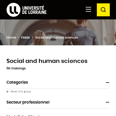
Formations Université de Lorraine
Aller au
Aller au
SEAR
contenu
moteur
principal
de
recherche
Clos
Search
Home
Fields
Social and human sciences
Social and human sciences
116 trainings
Categories
Reset this group
Secteur professionnel