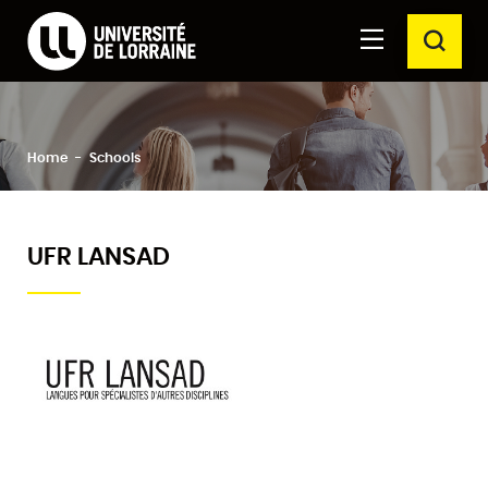
Formations Université de Lorraine
Aller au
Aller au
SEAR
contenu
moteur
principal
de
recherche
Clos
Search
Home
Schools
UFR LANSAD