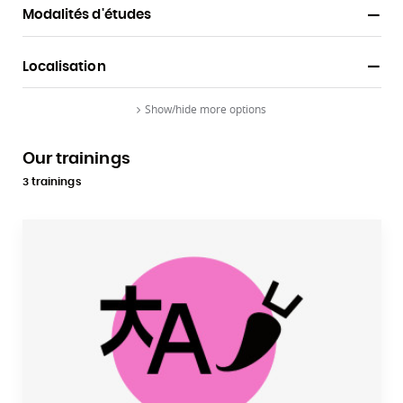
Modalités d'études
Localisation
Show/hide more options
Our trainings
Zoomer sur le plan d'accès
3 trainings