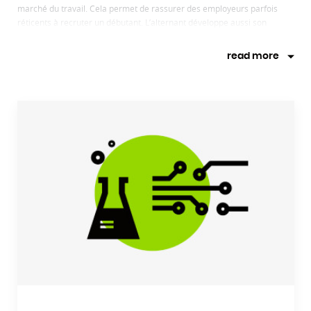
marché du travail. Cela permet de rassurer des employeurs parfois
réticents à recruter un débutant. L’alternant développe aussi son
réseau professionnel durant son contrat : un maximum de contacts,
c’est autant de portes d’entrées possible pour un emploi !
read more
Découvrez ci-dessous la liste des formations en alternance.