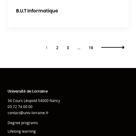
B.U.T Informatique
1
2
3
…
19
Université de Lorraine
34 Cours Léopold 54000 Nancy
03 72 74 00 00
contact@univ-lorraine.fr
Degree programs
Lifelong learning