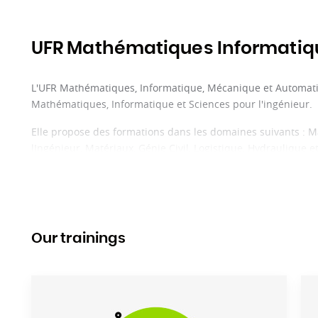
UFR Mathématiques Informati
L'UFR Mathématiques, Informatique, Mécanique et Automati
Mathématiques, Informatique et Sciences pour l'ingénieur.
Elle propose des formations dans les domaines suivants : 
lIngénieur, Matériaux, Génie Civil, Logistique, Hydraulique 
En savoir plus :
mim.univ-lorraine.fr
Our trainings