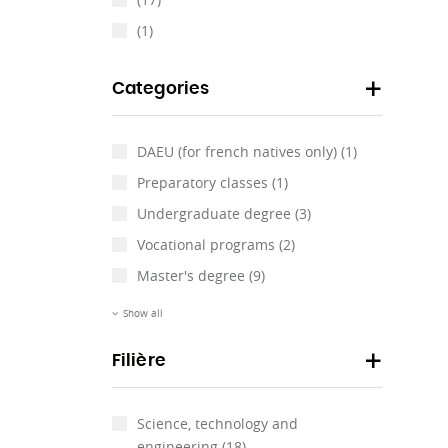
(1)
Categories
DAEU (for french natives only)
(1)
Preparatory classes
(1)
Undergraduate degree
(3)
Vocational programs
(2)
Master's degree
(9)
Show all
Filière
Science, technology and
engineering
(18)