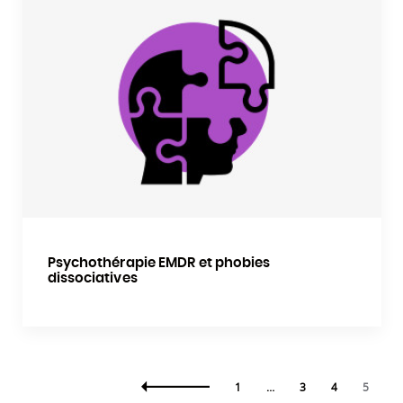
Psychothérapie EMDR et phobies
dissociatives
1
…
3
4
5