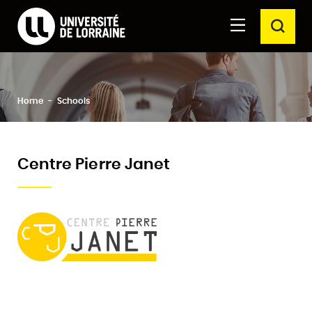
Formations Université de Lorraine
Aller au
Aller au
SEAR
contenu
moteur
principal
de
recherche
Clos
Search
Home
Schools
Centre Pierre Janet