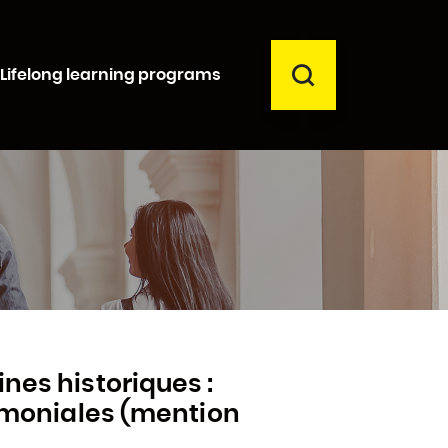
SEARCH
Lifelong learning programs
Close
ines historiques :
trimoniales (mention