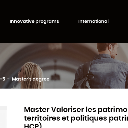
Aller au
Aller au
contenu
moteur
té de Lorraine
principal
de
Innovative programs
International
recherche
c+5
Master's degree
Master Valoriser les patrimo
territoires et politiques pa
HCP)