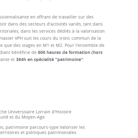
sionnalisante en offrant de travailler sur des
tir dans des secteurs d'activités variés, tant dans
ritoriales, dans les services dédiés à la valorisation
du master VPH suit les cours du tronc commun de la
me que des stages en M1 et M2. Pour l'ensemble de
diant bénéficie de
600 heures de formation (hors
ante et
384h en spécialité "patrimoine"
.
he Universitaire Lorrain d'Histoire
quité et du Moyen-Age
ons, patrimoine parcours-type Valoriser les
erritoires et politiques patrimoniales