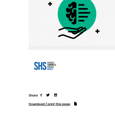
Share
Tweet
Linkedin
Share
Download / print this page