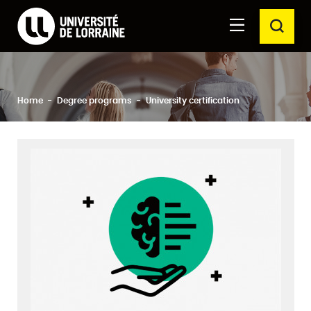
Formations Université de Lorraine
Aller au
Aller au
SEAR
contenu
moteur
principal
de
recherche
Close
Search
Home
Degree programs
University certification