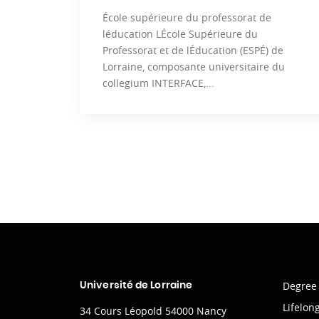
École supérieure du professorat de
léducation LÉcole Supérieure du
Professorat et de lÉducation (ESPÉ) de
Lorraine, composante universitaire du
collegium INTERFACE,...
Degree
Université de Lorraine
Lifelon
34 Cours Léopold 54000 Nancy