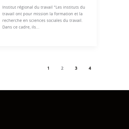
Institut régional du travail "Les instituts du
travail ont pour mission la formation et la
recherche en sciences sociales du travail.
Dans ce cadre, ils...
1
2
3
4