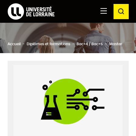
Formations Université de Lorraine
Aller au
Aller au
RECH
contenu
moteur
principal
de
recherche
Ferm
Rechercher
Accueil
Diplômes et formations
Bac+4 / Bac+5
Master