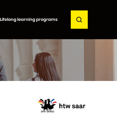
SEARCH
Lifelong learning programs
Close