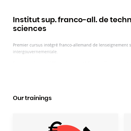
Institut sup. franco-all. de tech
sciences
Premier cursus intégré franco-allemand de lenseignement su
intergouvernementale.
Soutenus depuis 2005 par lUniversité Franco allemande
www
bourses de mobilité, les cursus de lISFATES délivrent des di
Hochschule für Technik und Wirtschaft des Saarlandes (HT
Les filières transversales franco-allemandes de lISFATES s'
différents domaines de formation et cycles détudes.
Our trainings
En savoir plus :
www.isfates-dfhi.eu