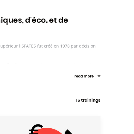
niques, d'éco. et de
périeur lISFATES fut créé en 1978 par décision
.dfh-ufa.org
,en particulier par lattribution de
plômes conjoints de licence et master avec la
read more
W)
www.htwsaar.de
appuient sur les formations réseau dUFR couvrant
15 trainings