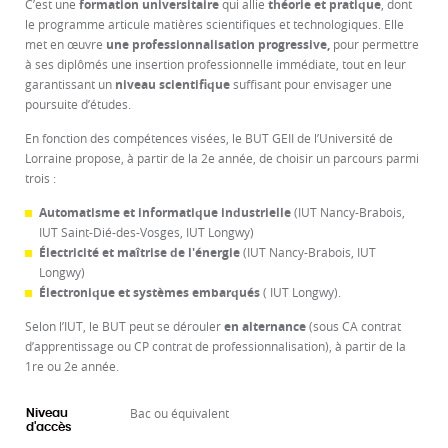
C’est une
formation universitaire
qui allie
théorie et pratique
, dont
le programme articule matières scientifiques et technologiques. Elle
met en œuvre
une professionnalisation progressive,
pour permettre
à ses diplômés une insertion professionnelle immédiate, tout en leur
garantissant un
niveau scientifique
suffisant pour envisager une
poursuite d’études.
En fonction des compétences visées, le BUT GEII de l’Université de
Lorraine propose, à partir de la 2e année, de choisir un parcours parmi
trois :
Automatisme et informatique industrielle
(IUT Nancy-Brabois,
IUT Saint-Dié-des-Vosges, IUT Longwy)
Électricité et maîtrise de l'énergie
(IUT Nancy-Brabois, IUT
Longwy)
Électronique et systèmes embarqués
( IUT Longwy).
Selon l’IUT, le BUT
peut se dérouler
en alternance
(sous CA contrat
d’apprentissage ou CP contrat de professionnalisation), à partir de la
1re ou 2e année.
Bac ou équivalent
Niveau
d'accès