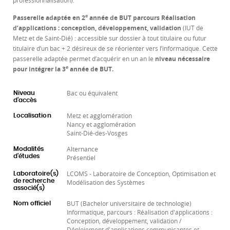
professionnalisation).
e
Passerelle adaptée en 2
année de BUT parcours Réalisation
d’applications : conception, développement, validation
(IUT de
Metz et de Saint-Dié) : accessible sur dossier à tout titulaire ou futur
titulaire d’un bac + 2 désireux de se réorienter vers l’informatique. Cette
passerelle adaptée permet d’acquérir en un an le
niveau nécessaire
e
pour intégrer la 3
année de BUT.
Bac ou équivalent
Niveau
d'accès
Metz et agglomération
Localisation
Nancy et agglomération
Saint-Dié-des-Vosges
Alternance
Modalités
d'études
Présentiel
LCOMS - Laboratoire de Conception, Optimisation et
Laboratoire(s)
de recherche
Modélisation des Systèmes
associé(s)
BUT (Bachelor universitaire de technologie)
Nom officiel
Informatique, parcours : Réalisation d'applications :
Conception, développement, validation /
Déploiement d'applications communicantes et