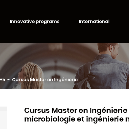
Aller au
Aller au
contenu
moteur
té de Lorraine
principal
de
Innovative programs
International
recherche
c+5
Cursus Master en Ingénierie
Cursus Master en Ingénierie
microbiologie et ingénierie 