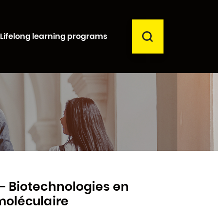
SEARCH
Lifelong learning programs
Close
 - Biotechnologies en
moléculaire