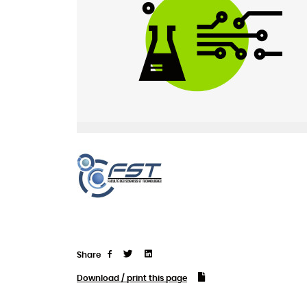
Share
Tweet
Linkedin
Share
Download / print this page