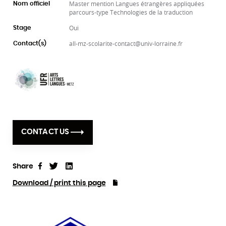
Master mention Langues étrangères appliquées
Nom officiel
parcours-type Technologies de la traduction
Oui
Stage
all-mz-scolarite-contact@univ-lorraine.fr
Contact(s)
CONTACT US
Share
Tweet
Linkedin
Share
Download / print this page