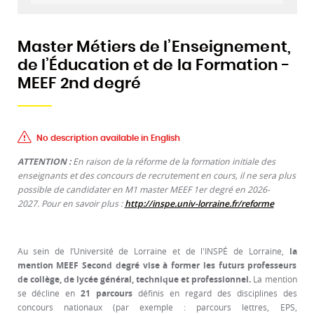
Master Métiers de l’Enseignement,
de l’Éducation et de la Formation -
MEEF 2nd degré
No description available in English
ATTENTION :
En raison de la réforme de la formation initiale des
enseignants et des concours de recrutement en cours, il ne sera plus
possible de candidater en M1 master MEEF 1er degré en 2026-
2027. Pour en savoir plus :
http://inspe.univ-lorraine.fr/reforme
Au sein de l’Université de Lorraine et de l'INSPÉ de Lorraine,
la
mention MEEF Second degré vise à former les futurs professeurs
de collège, de lycée général, technique et professionnel.
La mention
se décline en
21 parcours
définis en regard des disciplines des
concours nationaux (par exemple : parcours lettres, EPS,