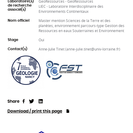
GeoRessources - GeoRessources
Laboratoire(s)
de recherche
LIEC - Laboratoire Interdisciplinaire des
associé(s)
Environnements Continentaux
Master mention Sciences de la Terre et des
Nom officiel
planètes, environnement parcours-type Gestion des
Ressources en eaux Souterraines et Environnement
Oui
Stage
Anne-Julie Tinet (anne-julie.tinet@univ-lorraine.fr)
Contact(s)
Share
Tweet
Linkedin
Share
Download / print this page