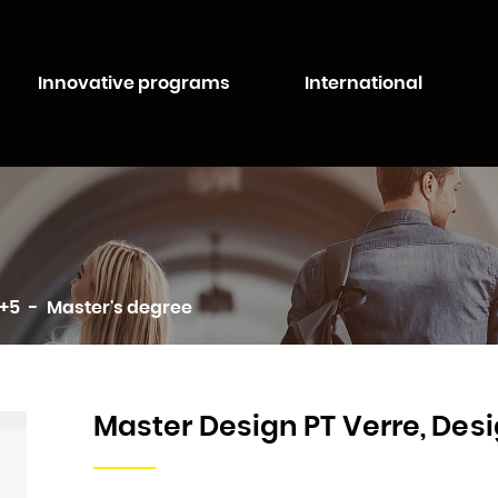
Aller au
Aller au
contenu
moteur
té de Lorraine
principal
de
Innovative programs
International
recherche
c+5
Master's degree
Master Design PT Verre, Desi