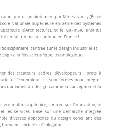
orraine, porté conjointement par Mines Nancy (École
(École Nationale Supérieure en Génie des Systèmes
périeure d’Architecture), et le GIP-InSIC (Institut
cité en fait un master unique en France !
idisciplinaire, centrée sur le design industriel et
esign à la fois scientifique, technologique,
mer des créateurs, cadres, développeurs... prêts à
riel et économique. Ils sont formés pour intégrer
ieurs domaines du design comme la conception et la
tère multidisciplinaire, centrée sur l’innovation, le
ure et les services. Basé sur une démarche intégrée
mble diverses approches du design conciliant des
e, humaine, sociale et écologique.