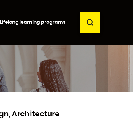
SEARCH
Lifelong learning programs
Close
gn, Architecture