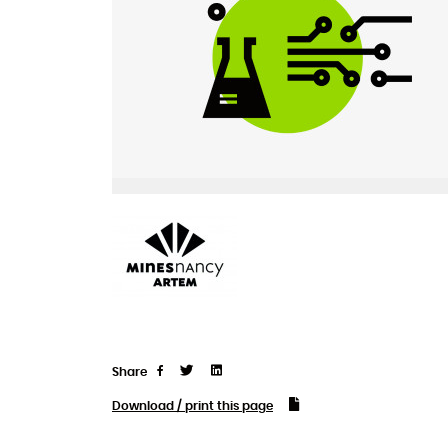
Share
Tweet
Linkedin
Share
Download / print this page