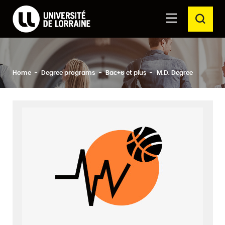
Formations Université de Lorraine
Aller au
Aller au
SEAR
contenu
moteur
principal
de
recherche
Close
Search
Home
Degree programs
Bac+6 et plus
M.D. Degree