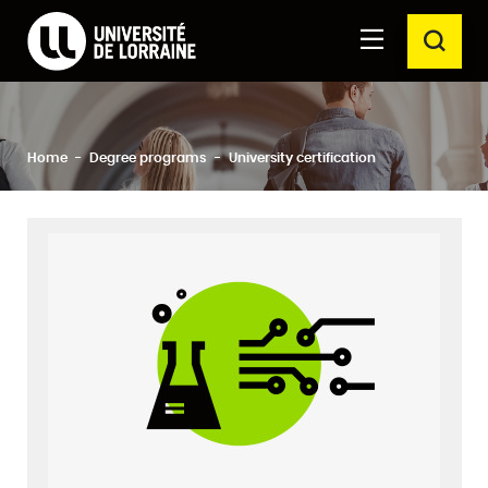
Formations Université de Lorraine
Aller au
Aller au
SEAR
contenu
moteur
principal
de
recherche
Close
Search
Home
Degree programs
University certification