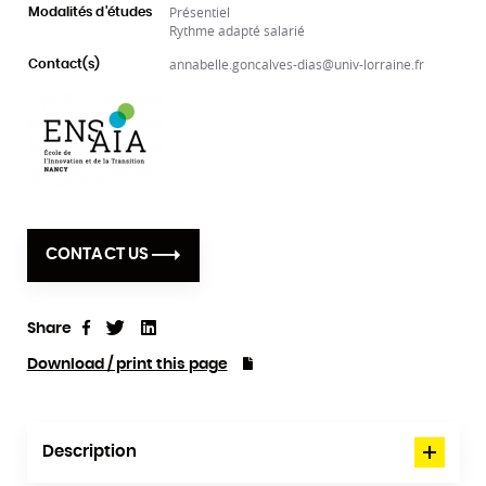
Présentiel
Modalités d'études
Rythme adapté salarié
annabelle.goncalves-dias@univ-lorraine.fr
Contact(s)
CONTACT US
Share
Tweet
Linkedin
Share
Download / print this page
Description