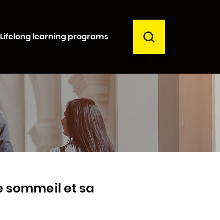
SEARCH
Lifelong learning programs
Close
le sommeil et sa