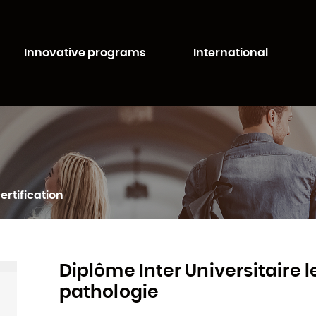
Aller au
Aller au
contenu
moteur
té de Lorraine
principal
de
Innovative programs
International
recherche
ertification
Diplôme Inter Universitaire 
pathologie