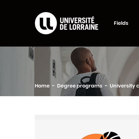
Formations Universi
Fields
Search
Home
Degree programs
University c