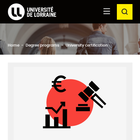
Formations Université de Lorraine
Aller au
Aller au
SEAR
contenu
moteur
principal
de
recherche
Close
Search
Home
Degree programs
University certification