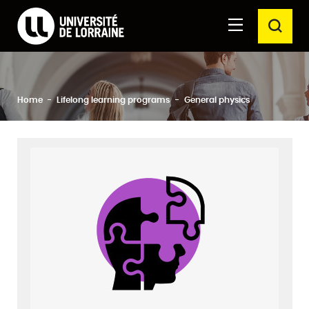
Formations Université de Lorraine
Aller au
Aller au
SEAR
contenu
moteur
principal
de
recherche
Close
Search
Home
Lifelong learning programs
General physics