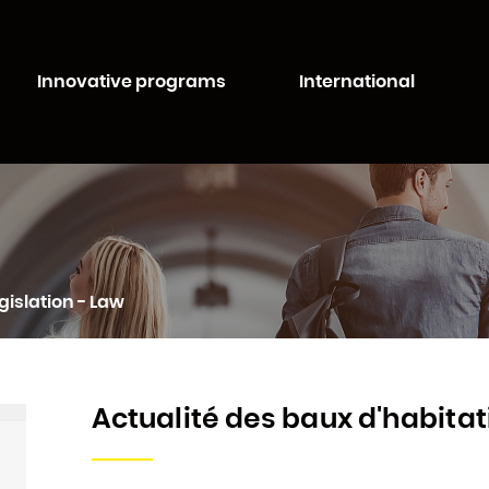
Aller au
Aller au
contenu
moteur
té de Lorraine
principal
de
Innovative programs
International
recherche
gislation - Law
Actualité des baux d'habitat