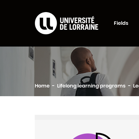
Formations Universi
Fields
Search
Home
Lifelong learning programs
Le