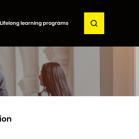
SEARCH
Lifelong learning programs
Close
ion