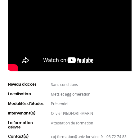
Sans conditions
Niveau d'accès
Metz et agglomération
Localisation
Présentiel
Modalités d'études
Olivier PIEDFORT-MARIN
Intervenant(s)
Attestation de formation
La formation
délivre
cpj-formation@univ-lorraine.fr - 03 72 74 83
Contact(s)