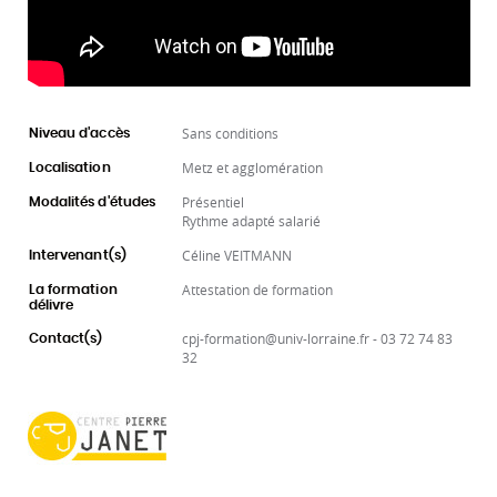
Sans conditions
Niveau d'accès
Metz et agglomération
Localisation
Présentiel
Modalités d'études
Rythme adapté salarié
Céline VEITMANN
Intervenant(s)
Attestation de formation
La formation
délivre
cpj-formation@univ-lorraine.fr - 03 72 74 83
Contact(s)
32