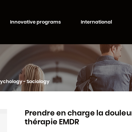
Aller au
Aller au
contenu
moteur
té de Lorraine
principal
de
Innovative programs
International
recherche
ychology - Sociology
Prendre en charge la douleu
thérapie EMDR