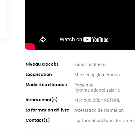
Sans conditions
Niveau d'accès
Metz et agglomération
Localisation
Présentiel
Modalités d'études
Rythme adapté salarié
Marie-Jo BRENNSTUHL
Intervenant(s)
Attestation de formation
La formation délivre
cpj-formation@univ-lorraine.f
Contact(s)