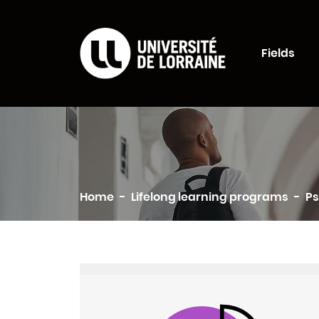
Formations Universi
Fields
Search
Home
Lifelong learning programs
Ps