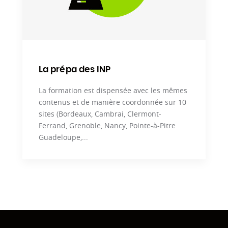
La prépa des INP
La formation est dispensée avec les mêmes
contenus et de manière coordonnée sur 10
sites (Bordeaux, Cambrai, Clermont-
Ferrand, Grenoble, Nancy, Pointe-à-Pitre
Guadeloupe,...