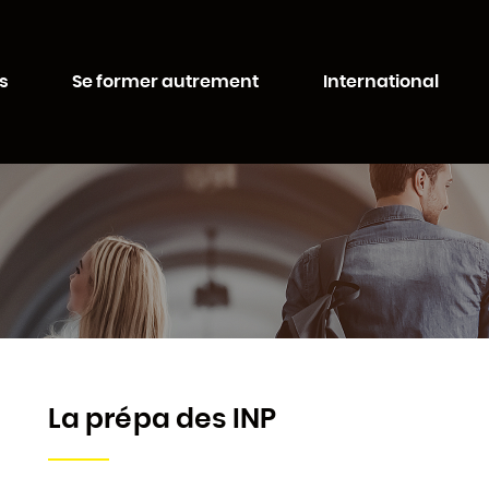
Aller au
Aller au
contenu
moteur
ité de Lorraine
principal
de
s
Se former autrement
International
recherche
La prépa des INP