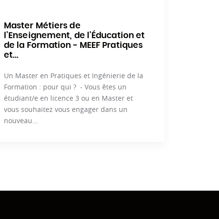
Master Métiers de
l’Enseignement, de l’Éducation et
de la Formation - MEEF Pratiques
et...
Un Master en Pratiques et Ingénierie de la
Formation : pour qui ? - Vous êtes un
étudiant/e en licence 3 ou en Master et
vous souhaitez vous engager dans un
nouveau...