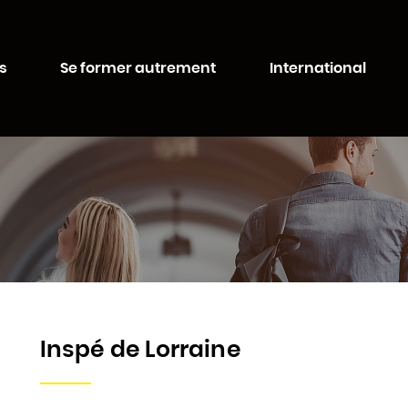
Aller au
Aller au
contenu
moteur
ité de Lorraine
principal
de
s
Se former autrement
International
recherche
Inspé de Lorraine