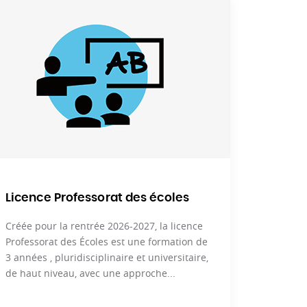
ation diplômante...) et propose une offre de
M, formations co-organisées avec le Rectorat ou
rmation spécifique aux formateurs intervenant à
eignants de l’Université de Lorraine. L’INSPÉ a
. Il développe enfin des actions de coopération
s en master MEEF partent chaque année en stage à
Licence Professorat des écoles
Créée pour la rentrée 2026-2027, la licence
Professorat des Écoles est une formation de
3 années , pluridisciplinaire et universitaire,
de haut niveau, avec une approche...