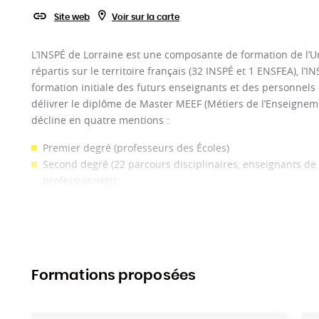
Site web
Voir sur la carte
L’INSPÉ de Lorraine est une composante de formation de l’Un
répartis sur le territoire français (32 INSPÉ et 1 ENSFEA), l’IN
formation initiale des futurs enseignants et des personnels 
délivrer le diplôme de Master MEEF (Métiers de l’Enseigneme
décline en quatre mentions :
Premier degré (professeurs des Écoles)
Second degré (22 parcours disciplinaires, enseignants de 
professionnels)
Encadrement éducatif (CPE - Conseillers Principaux d’Édu
Pratiques et ingénierie de la formation (5 parcours)
Ce sont ainsi plus de 2000 étudiants lorrains qui se form
reprise d’études).
Formations proposées
L'Institut forme donc les futurs enseignants et aussi toute 
l’éducation et de la formation ou qui souhaite développer
l’enseignement, de l’éducation et de la formation. L’INSPÉ de