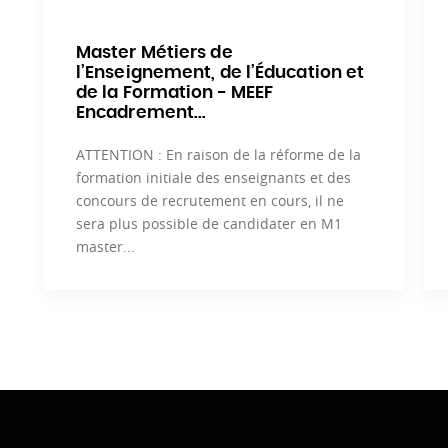
Master Métiers de
l’Enseignement, de l’Éducation et
de la Formation - MEEF
Encadrement...
ATTENTION : En raison de la réforme de la
formation initiale des enseignants et des
concours de recrutement en cours, il ne
sera plus possible de candidater en M1
master...