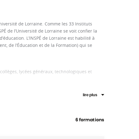
iversité de Lorraine. Comme les 33 Instituts
SPÉ de l’Université de Lorraine se voit confier la
d’éducation. L’INSPÉ de Lorraine est habilité à
nt, de l’Éducation et de la Formation) qui se
collèges, lycées généraux, technologiques et
cation)
lire plus
ent en master MEEF chaque année (dont 10% en
6 formations
personne se destinant à d’autres métiers de
 des compétences dans le domaine de
 Lorraine contribue par ailleurs à la formation