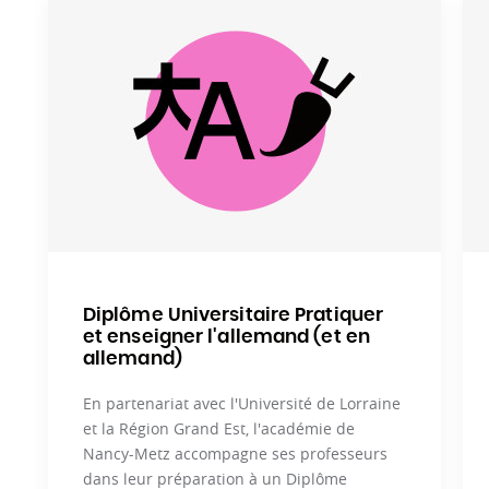
continue de tous ces personnels (formation certifiante, form
développement professionnel (Maison pour la science et IRE
Canopé…). Il développe de plus un programme interne de fo
l’INSPÉ. Il participe à la formation des doctorants et des ens
aussi une mission de recherche disciplinaire et pédagogique
internationale en éducation (près de 200 étudiants lorrain
l’étranger).
Diplôme Universitaire Pratiquer
et enseigner l'allemand (et en
allemand)
En partenariat avec l'Université de Lorraine
et la Région Grand Est, l'académie de
Nancy-Metz accompagne ses professeurs
dans leur préparation à un Diplôme