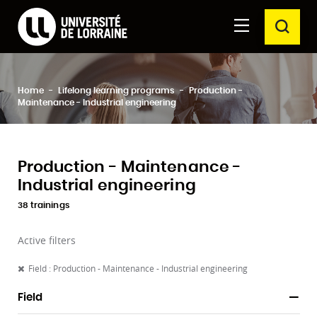
Formations Université de Lorraine
Aller au
Aller au
SEAR
contenu
moteur
principal
de
recherche
Clos
Home
Lifelong learning programs
Production -
Search
Maintenance - Industrial engineering
Production - Maintenance -
Industrial engineering
38 trainings
Active filters
Field : Production - Maintenance - Industrial engineering
Field