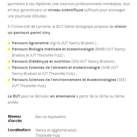
permettre à ses diplômés une insertion professionnelle immédiate, tout
en leur garantissant un
niveau scientifique
suffisant pour envisager
une poursuite d’études.
À l’Université de Lorraine, le BUT Génie biologique propose de
choisir
un parcours parmi cinq
:
Parcours Agronomie
(Agro)
(
IUT Nancy-Brabois ) ;
Parcours Biologie médicale et biotechnologie
(BMB) (IUT Nancy-
Brabois et IUT Thionville-Yutz) ;
Parcours Diététique et nutrition
(DN) (IUT Nancy-Brabois) ;
Parcours Sciences de l’aliment et biotechnologie
(SAB) (IUT
Nancy-Brabois et IUT Thionville-Yutz) ;
Parcours Sciences de l’environnement et écotechnologies
(SEE)
(IUT Thionville-Yutz).
Le BUT
peut se dérouler
en alternance
à partir de la 2ème ou 3ème
année
Bac ou équivalent
Niveau
d'accès
Nancy et agglomération
Localisation
Thionville-Yutz