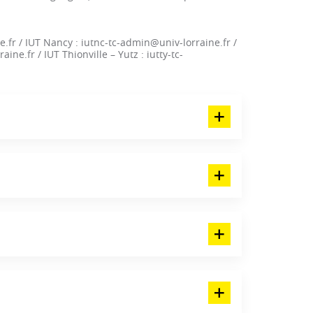
e.fr / IUT Nancy : iutnc-tc-admin@univ-lorraine.fr /
ine.fr / IUT Thionville – Yutz : iutty-tc-