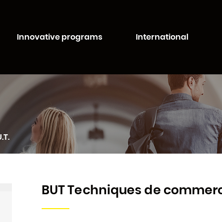
Aller au
Aller au
contenu
moteur
té de Lorraine
principal
de
Innovative programs
International
recherche
.T.
BUT Techniques de commerc