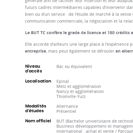
générale afin de faciliter leur insertion et leur adapt
futurs cadres intermédiaires capables d’intervenir da
bien ou d’un service : de l’étude de marché à la vente 
communication commerciale, la négociation et la relati
Le BUT TC confère le grade de licence et 180 crédits
Elle accorde d’ailleurs une large place à l’expérience 
entreprise
, mais peut également se dérouler
en alter
Bac ou équivalent
Niveau
d'accès
Epinal
Localisation
Metz et agglomération
Nancy et agglomération
Thionville-Yutz
Alternance
Modalités
Présentiel
d'études
BUT (Bachelor universitaire de techno
Nom officiel
Business développement et management
international : achat et vente / Parco