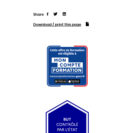
Share
Tweet
Linkedin
Share
Download / print this page