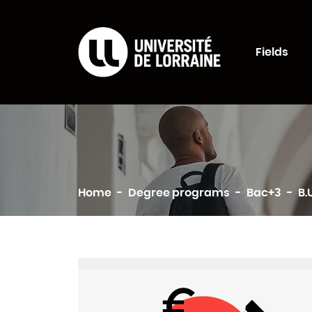
Formations Universi
Fields
Search
Home
Degree programs
Bac+3
B.U