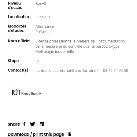
Bac+2
Niveau
d'accès
Lunéville
Localisation
Alternance
Modalités
d'études
Présentiel
Licence professionnelle Métiers de l'instrumentation,
Nom officiel
de la mesure et du contrôle qualité parcours-type
Métrologie industrielle
Oui
Stage
iutnb-qlio-secretariat@univ-lorraine.fr - 03.72.74.94.50
Contact(s)
Share
Tweet
Linkedin
Share
Download / print this page