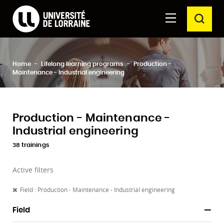
Formations Université de Lorraine
Aller au
Aller au
SEAR
contenu
moteur
principal
de
recherche
Clos
Home
Lifelong learning programs
Production -
Search
Maintenance - Industrial engineering
Production - Maintenance -
Industrial engineering
38 trainings
Active filters
Field : Production - Maintenance - Industrial engineering
Field