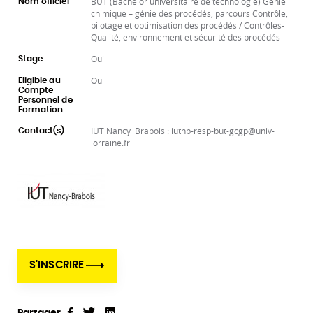
BUT (Bachelor universitaire de technologie) Génie
Nom officiel
chimique – génie des procédés, parcours Contrôle,
pilotage et optimisation des procédés / Contrôles-
Qualité, environnement et sécurité des procédés
Oui
Stage
Oui
Eligible au
Compte
Personnel de
Formation
IUT Nancy Brabois : iutnb-resp-but-gcgp@univ-
Contact(s)
lorraine.fr
S'INSCRIRE
Partager
Tweet
Linkedin
Partager