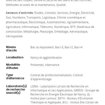
Maîtrise des risques, Sûreté et sécurité des biens et des hommes,
Méthodes et outils de la maintenance, Qualité.
Secteurs d'activités
: Études, Conseils, Services, Energie, Électricité,
Gaz, Nucléaire, Transports, Logistique, Chimie cosmétique et
pharmaceutique, Électronique, Automatismes, Agroalimentaire,
Agriculture, Informatique, Télécoms, Numérique, BTP ,Matériaux de
construction, Métallurgie, Plasturgie, Emballage, Aéronautique,
Aérospatiale.
Bac ou équivalent, Bac+3, Bac+2, Bac+4
Niveau
d'accès
Nancy et agglomération
Localisation
Présentiel, Alternance
Modalités
d'études
Contrat de professionnalisation, Contrat
Type
d'alternance
d'apprentissage
LORIA - Laboratoire Lorrain de Recherche en
Laboratoire(s)
de recherche
Informatique et ses Applications, GREEN - Groupe de
associé(s)
Recherche en Énergie Électrique de Nancy, IJL -
Institut Jean Lamour, BETA - Bureau d'Économie
Théorique et Appliquée, IECL - Institut Élie Cartan de