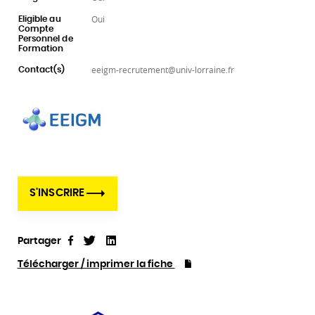
Oui
Eligible au
Compte
Personnel de
Formation
eeigm-recrutement@univ-lorraine.fr
Contact(s)
S'INSCRIRE
Partager
Tweet
Linkedin
Partager
Télécharger / imprimer la fiche