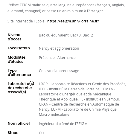
L’élève EEIGM maîtrise quatre langues européennes (français, anglais,
allemand, espagnol) et passe un an minimum à l’étranger.
Site internet de l'Ecole :
https://eeigm.univ-lorraine.fr/
Bac ou équivalent, Bac+3, Bac+2
Niveau
d'accès
Nancy et agglomération
Localisation
Présentiel, Alternance
Modalités
d'études
Contrat d'apprentissage
Type
d'alternance
LRGP - Laboratoire Réactions et Génie des Procédés,
Laboratoire(s)
de recherche
IECL - Institut Élie Cartan de Lorraine, LEMTA -
associé(s)
Laboratoire d'Energétique et de Mécanique
Théorique et Appliquée, IJL - Institut Jean Lamour,
CRAN - Centre de Recherche en Automatique de
Nancy, LCPM - Laboratoire de Chimie Physique
Macromoléculaire
Ingénieur diplômé de l’EEIGM
Nom officiel
Oui
Stage