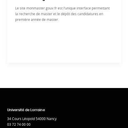
Le site monmaster.gouv.fr est l’unique interface permettant
la recherche de master et le dépôt des candidatures en
première année de master.
Université de Lorraine
34 Cours Léopold 54000 Nancy
03 72 74 00 00