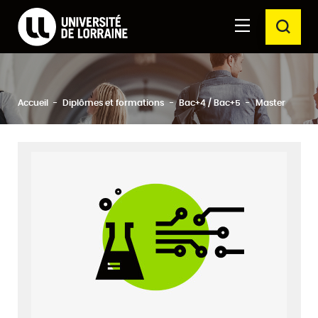
Formations Université de Lorraine
Aller au
Aller au
RECH
contenu
moteur
principal
de
recherche
Ferm
Rechercher
Accueil
Diplômes et formations
Bac+4 / Bac+5
Master