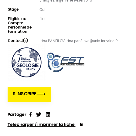
Énergies, Ingénierie Réservoirs
Oui
Stage
Oui
Eligible au
Compte
Personnel de
Formation
Irina PANFILOV irina.panfilova@univ-lorraine.fr
Contact(s)
S'INSCRIRE
Partager
Tweet
Linkedin
Partager
Télécharger / imprimer la fiche