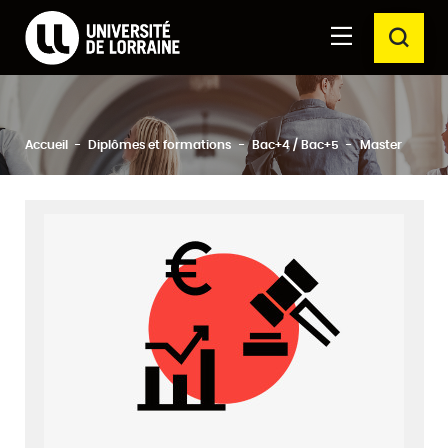
Formations Université de Lorraine
Aller au
Aller au
RECH
contenu
moteur
principal
de
recherche
Ferm
Rechercher
Accueil
Diplômes et formations
Bac+4 / Bac+5
Master