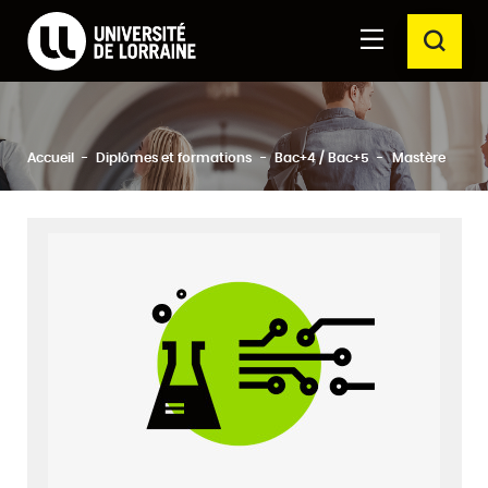
Formations Université de Lorraine
Aller au
Aller au
RECH
contenu
moteur
principal
de
recherche
Ferm
Rechercher
Accueil
Diplômes et formations
Bac+4 / Bac+5
Mastère