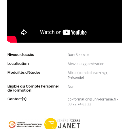
Bac+5 et plus
Niveau d'accès
Metz et agglomération
Localisation
Mixte (blended learning),
Modalités d'études
Présentiel
Non
Eligible au Compte Personnel
de Formation
cpj-formation@univ-lorraine.fr -
Contact(s)
03 72 74 83 32