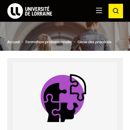
Formations Université de Lorraine
Aller au
Aller au
RECH
contenu
moteur
principal
de
recherche
Ferm
Rechercher
Accueil
Formation professionnelle
Génie des procédés