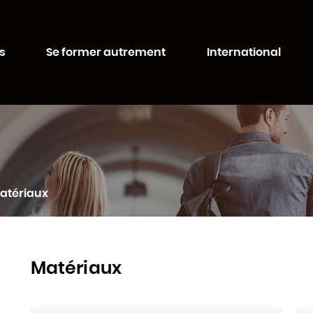
Aller au
Aller au
contenu
moteur
ité de Lorraine
principal
de
s
Se former autrement
International
recherche
atériaux
Matériaux