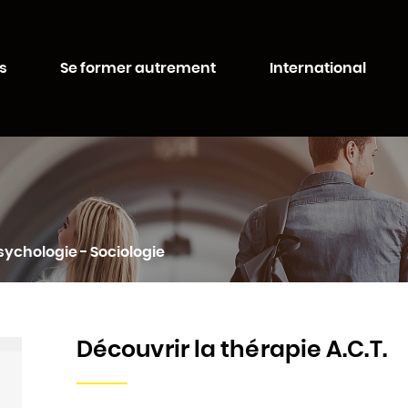
Aller au
Aller au
contenu
moteur
té de Lorraine
principal
de
s
Se former autrement
International
recherche
sychologie - Sociologie
Découvrir la thérapie A.C.T.