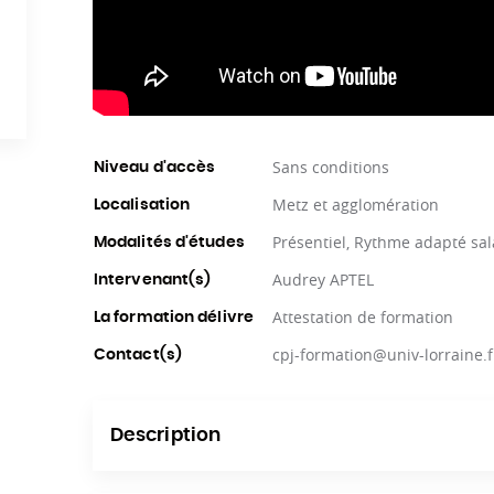
Sans conditions
Niveau d'accès
Metz et agglomération
Localisation
Présentiel, Rythme adapté sal
Modalités d'études
Audrey APTEL
Intervenant(s)
Attestation de formation
La formation délivre
cpj-formation@univ-lorraine.f
Contact(s)
Description