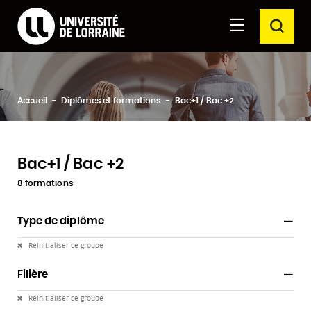
Formations Université de Lorraine
Aller au
Aller au
RECH
contenu
moteur
principal
de
recherche
Ferm
Rechercher
Accueil
Diplômes et formations
Bac+1 / Bac +2
Bac+1 / Bac +2
8 formations
Type de diplôme
Réinitialiser ce groupe
Filière
Réinitialiser ce groupe