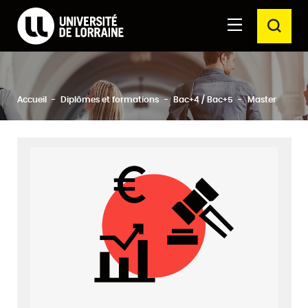
Formations Université de Lorraine
Aller au
Aller au
RECH
contenu
moteur
principal
de
recherche
Ferm
Rechercher
Accueil
Diplômes et formations
Bac+4 / Bac+5
Master