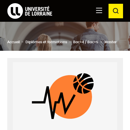
Formations Université de Lorraine
Aller au
Aller au
RECH
contenu
moteur
principal
de
recherche
Ferm
Rechercher
Accueil
Diplômes et formations
Bac+4 / Bac+5
Master