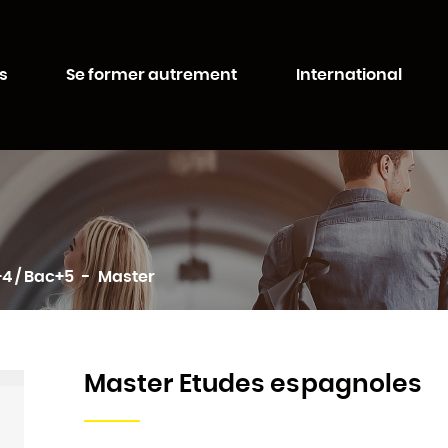
Aller au
Aller au
contenu
moteur
té de Lorraine
principal
de
s
Se former autrement
International
recherche
4 / Bac+5
Master
Master Etudes espagnoles