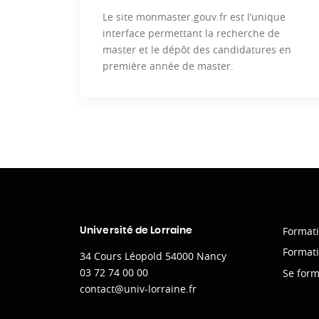
Le site monmaster.gouv.fr est l’unique
interface permettant la recherche de
master et le dépôt des candidatures en
première année de master.
Format
Université de Lorraine
Formati
34 Cours Léopold 54000 Nancy
03 72 74 00 00
Se for
contact@univ-lorraine.fr