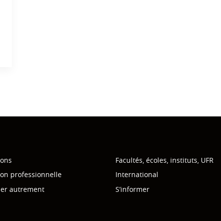
ions
Facultés, écoles, instituts, UFR
on professionnelle
International
mer autrement
S’informer